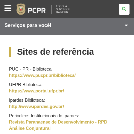
ESCOLA
ESCOLA
SUPERIOR
SUPERIOR
DA PCPR
DA
PCPR
Serviços para você!
Sites de referência
PUC - PR - Biblioteca:
https://www.pucpr.br/biblioteca/
UFPR Biblioteca:
https://www.portal.ufpr.br/
Ipardes Biblioteca:
http://www.ipardes.gov.br/
Periódicos Institucionais do Ipardes:
Revista Paranaense de Desenvolvimento - RPD
Análise Conjuntural