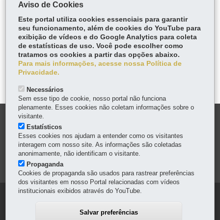
Aviso de Cookies
Este portal utiliza cookies essenciais para garantir
COMPARTILHE:
seu funcionamento, além de cookies do YouTube para
exibição de vídeos e do Google Analytics para coleta
Fa
W
de estatísticas de uso. Você pode escolher como
ce
ha
tratamos os cookies a partir das opções abaixo.
Tw
bo
ts
Para mais informações, acesse nossa Política de
Voltar
Início
Imprimir
Baixar
itt
Privacidade.
ok
Ap
er
p
Necessários
Sem esse tipo de cookie, nosso portal não funciona
plenamente. Esses cookies não coletam informações sobre o
visitante.
DENUNCIE CORRUPÇÃO
Estatísticos
Esses cookies nos ajudam a entender como os visitantes
OUVIDORIA
interagem com nosso site. As informações são coletadas
anonimamente, não identificam o visitante.
Propaganda
MAPA DO SITE
Cookies de propaganda são usados para rastrear preferências
dos visitantes em nosso Portal relacionadas com vídeos
institucionais exibidos através do YouTube.
Salvar preferências